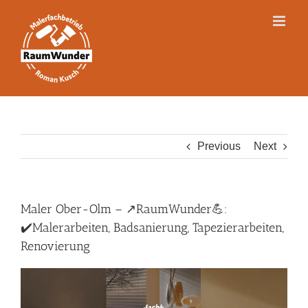
Skip
to
content
Previous
Next
Maler Ober-Olm – ↗️RaumWunder💪:
✔️Malerarbeiten, Badsanierung, Tapezierarbeiten,
Renovierung