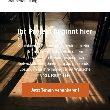
Wärmedämmung!
Ihr Projekt beginnt hier
Kontaktieren Sie uns noch heute, um einen
Termin zu vereinbaren. In einem
persönlichen Beratungsgespräch
entwickeln wir gemeinsam die passenden
Lösungen für Ihre individuellen Wünsche
und Bedürfnisse!
Jetzt Termin vereinbaren!