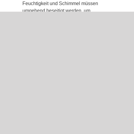
Feuchtigkeit und Schimmel müssen
umgehend beseitigt werden, um
schwerwiegende Schäden zu verhindern!
Unsere Fachkräfte bieten Ihnen
umfassende Lösungen zur Beseitigung
von Feuchtigkeit und Schimmel, von der
Ursachenforschung bis zur umfassenden
Beseitigung und Vorbeugung. Unsere
Sanierungen sorgen dafür, dass Ihre
Räume frei von Schimmel und
Feuchtigkeit wieder genutzt werden
können. Vertrauen Sie auf unsere
Erfahrung und Fachkenntnisse, um
Schimmel und Feuchtigkeit dauerhaft zu
beseitigen.