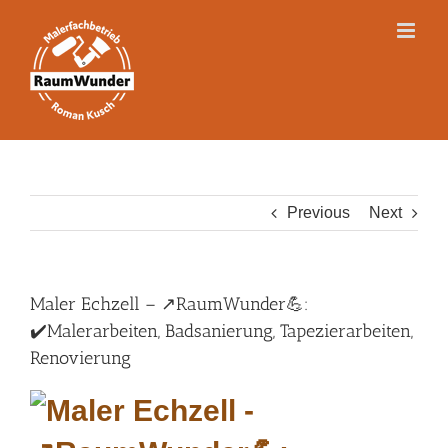
Skip
to
content
Previous
Next
Maler Echzell – ↗️RaumWunder💪:
✔️Malerarbeiten, Badsanierung, Tapezierarbeiten,
Renovierung