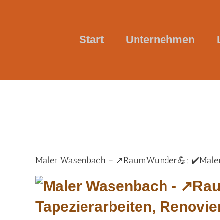
Skip
to
content
Start
Unternehmen
Maler Wasenbach – ↗️RaumWunder💪: ✔️Malerar