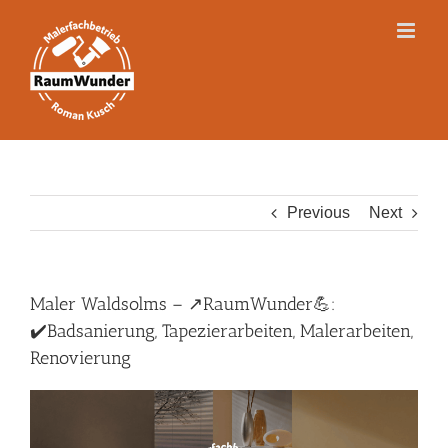
Skip
to
content
Previous
Next
Maler Waldsolms – ↗️RaumWunder💪:
✔️Badsanierung, Tapezierarbeiten, Malerarbeiten,
Renovierung