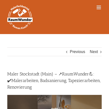
Skip
to
content
Previous
Next
Maler Stockstadt (Main) – ↗️RaumWunder💪:
✔️Malerarbeiten, Badsanierung, Tapezierarbeiten,
Renovierung