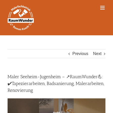
Skip
to
content
Previous
Next
Maler Seeheim-Jugenheim – ↗️RaumWunder💪:
✔️Tapezierarbeiten, Badsanierung, Malerarbeiten,
Renovierung