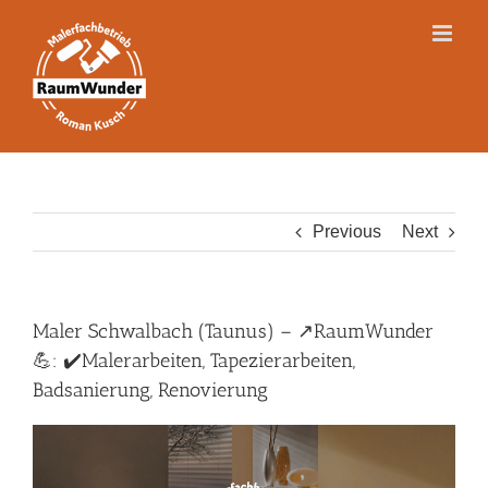
Skip
to
content
Previous
Next
Maler Schwalbach (Taunus) – ↗️RaumWunder
💪: ✔️Malerarbeiten, Tapezierarbeiten,
Badsanierung, Renovierung