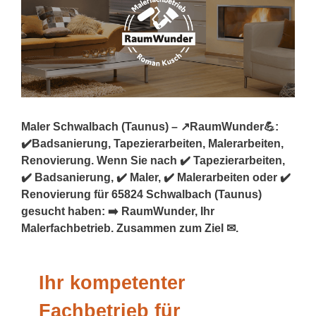
Maler Schwalbach (Taunus) – ↗️RaumWunder💪:
✔️Badsanierung, Tapezierarbeiten, Malerarbeiten,
Renovierung. Wenn Sie nach ✔️ Tapezierarbeiten,
✔️ Badsanierung, ✔️ Maler, ✔️ Malerarbeiten oder ✔️
Renovierung für 65824 Schwalbach (Taunus)
gesucht haben: ➡️ RaumWunder, Ihr
Malerfachbetrieb. Zusammen zum Ziel ✉.
Ihr kompetenter
Fachbetrieb für