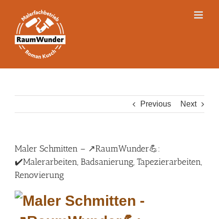
Skip
to
content
Previous
Next
Maler Schmitten – ↗️RaumWunder💪:
✔️Malerarbeiten, Badsanierung, Tapezierarbeiten,
Renovierung