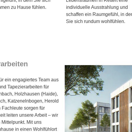
lgefühl, in dem Sie sich
Lebensräumen in Rettert eine
mmen zu Hause fühlen.
individuelle Ausstrahlung und
schaffen ein Raumgefühl, in d
Sie sich rundum wohlfühlen.
rarbeiten
ür ein engagiertes Team aus
und Tapezierarbeiten für
schbach, Holzhausen (Haide),
ach, Katzenelnbogen, Herold
n Fachleute sorgen für
it leiten unsere Arbeit – wir
 Mittelpunkt. Mit uns
uhause in einen Wohlfühlort