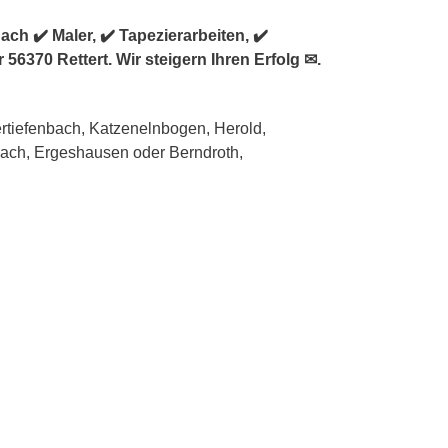
h ✔️ Maler, ✔️ Tapezierarbeiten, ✔️
6370 Rettert. Wir steigern Ihren Erfolg ✉.