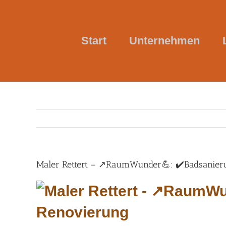
Skip
to
content
Start
Unternehmen
Maler Rettert – ↗️RaumWunder💪: ✔️Badsanierun