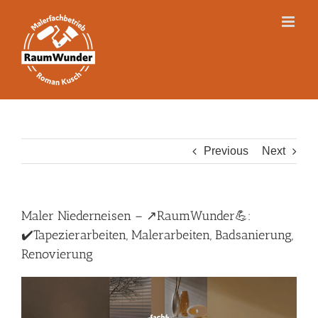
Skip
to
content
Previous
Next
Maler Niederneisen – ↗️RaumWunder💪:
✔️Tapezierarbeiten, Malerarbeiten, Badsanierung,
Renovierung