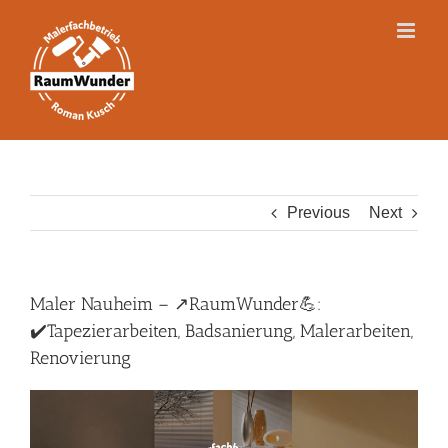
Skip
to
content
Previous
Next
Maler Nauheim – ↗️RaumWunder💪:
✔️Tapezierarbeiten, Badsanierung, Malerarbeiten,
Renovierung