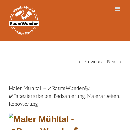
Skip
to
content
Previous
Next
Maler Mühltal – ↗️RaumWunder💪:
✔️Tapezierarbeiten, Badsanierung, Malerarbeiten,
Renovierung