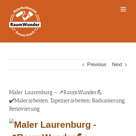
Skip
to
content
Previous
Next
Maler Laurenburg – ↗️RaumWunder💪:
✔️Malerarbeiten, Tapezierarbeiten, Badsanierung,
Renovierung