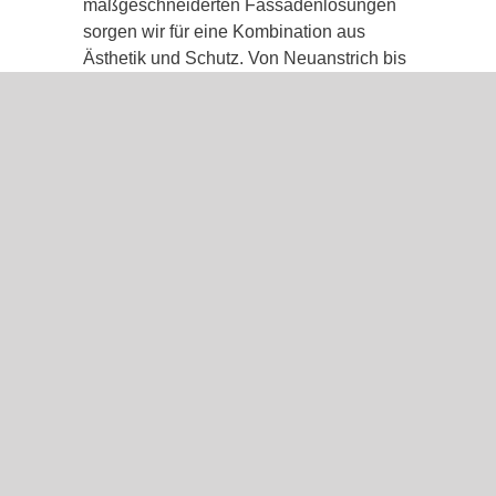
maßgeschneiderten Fassadenlösungen
sorgen wir für eine Kombination aus
Ästhetik und Schutz. Von Neuanstrich bis
hin zu modernen
Wärmedämmungssystemen – wir bieten
Ihnen innovative und ästhetische
Fassadenlösungen, um die Ästhetik und
den Schutz Ihrer Fassade zu vereinen.
Verleihen Sie Ihrem Haus mit uns eine
frische, moderne und wetterfeste
Fassade!.