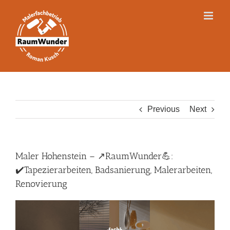
Skip
to
content
Previous
Next
Maler Hohenstein – ↗️RaumWunder💪:
✔️Tapezierarbeiten, Badsanierung, Malerarbeiten,
Renovierung