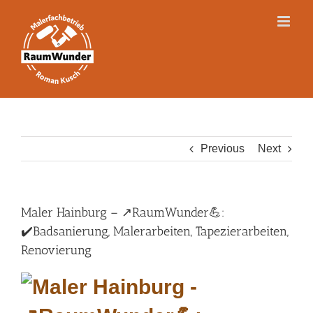
Skip
to
content
Previous
Next
Maler Hainburg – ↗️RaumWunder💪:
✔️Badsanierung, Malerarbeiten, Tapezierarbeiten,
Renovierung