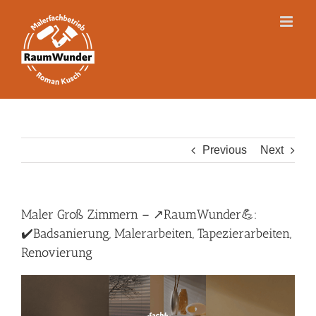
Skip
to
content
Previous
Next
Maler Groß Zimmern – ↗️RaumWunder💪:
✔️Badsanierung, Malerarbeiten, Tapezierarbeiten,
Renovierung