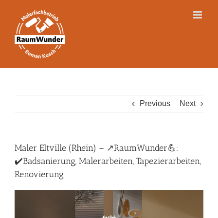
Skip
to
content
Previous
Next
Maler Eltville (Rhein) – ↗️RaumWunder💪:
✔️Badsanierung, Malerarbeiten, Tapezierarbeiten,
Renovierung