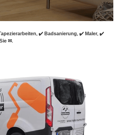
ezierarbeiten, ✔️ Badsanierung, ✔️ Maler, ✔️
Sie ✉.