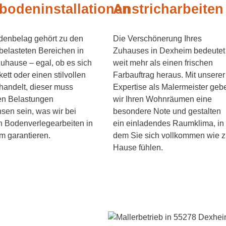
bodeninstallationen
Anstricharbeiten
denbelag gehört zu den
Die Verschönerung Ihres
belasteten Bereichen in
Zuhauses in Dexheim bedeutet
uhause – egal, ob es sich
weit mehr als einen frischen
ett oder einen stilvollen
Farbauftrag heraus. Mit unserer
andelt, dieser muss
Expertise als Malermeister geb
en Belastungen
wir Ihren Wohnräumen eine
en sein, was wir bei
besondere Note und gestalten
n Bodenverlegearbeiten in
ein einladendes Raumklima, in
m garantieren.
dem Sie sich vollkommen wie 
Hause fühlen.