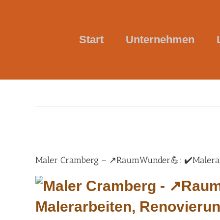
Skip
to
content
Start
Unternehmen
Maler Cramberg – ↗️RaumWunder💪: ✔️Malerarbe