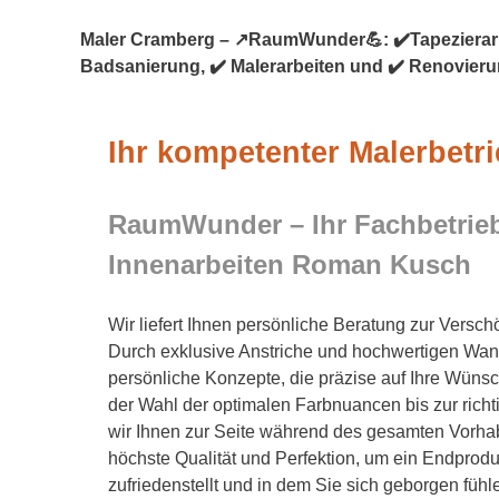
Maler Cramberg – ↗️RaumWunder💪: ✔️Tapezierarbe
Badsanierung, ✔️ Malerarbeiten und ✔️ Renovieru
Ihr kompetenter Malerbetr
RaumWunder – Ihr Fachbetrieb
Innenarbeiten Roman Kusch
Wir liefert Ihnen persönliche Beratung zur Versc
Durch exklusive Anstriche und hochwertigen Wan
persönliche Konzepte, die präzise auf Ihre Wüns
der Wahl der optimalen Farbnuancen bis zur rich
wir Ihnen zur Seite während des gesamten Vorhab
höchste Qualität und Perfektion, um ein Endproduk
zufriedenstellt und in dem Sie sich geborgen fühl