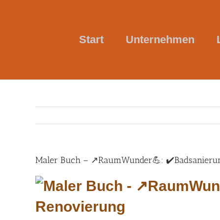
Skip
to
content
Start
Unternehmen
Maler Buch – ↗️RaumWunder💪: ✔️Badsanierung,