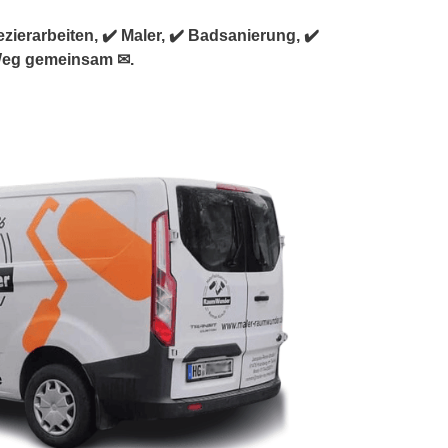
erarbeiten, ✔️ Maler, ✔️ Badsanierung, ✔️
 Weg gemeinsam ✉.