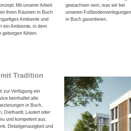
zept. Mit unserer Arbeit
gewachsen sein, was wir bei
wir Ihren Räumen in Buch
unseren Fußbodenverlegunge
zigartiges Ambiente und
in Buch garantieren.
n ein Ambiente, in dem
h geborgen fühlen.
mit Tradition
en zur Verfügung ein
ice beinhaltet alle
pezierungen in Buch,
, Diethardt, Lautert oder
reu und kompetent aus.
rk. Detailgenauigkeit und