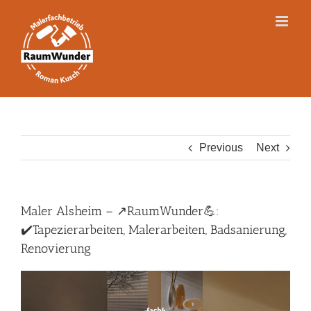
Skip
to
content
Previous
Next
Maler Alsheim – ↗️RaumWunder💪:
✔️Tapezierarbeiten, Malerarbeiten, Badsanierung,
Renovierung